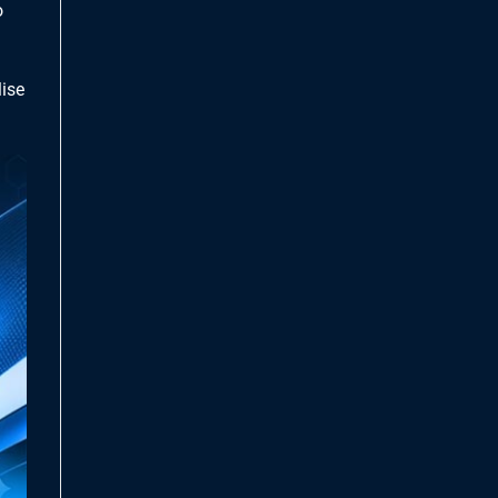
o
lise