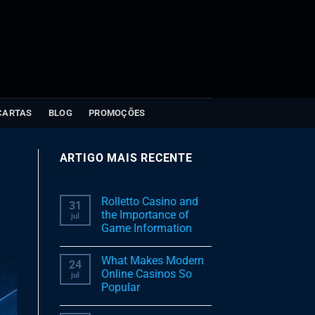
CARTAS
BLOG
PROMOÇÕES
ARTIGO MAIS RECENTE
Rolletto Casino and
31
the Importance of
jul
Game Information
Nenhum
comentário
What Makes Modern
em
24
Rolletto
Online Casinos So
jul
Casino
Popular
and
the
Nenhum
Importance
comentário