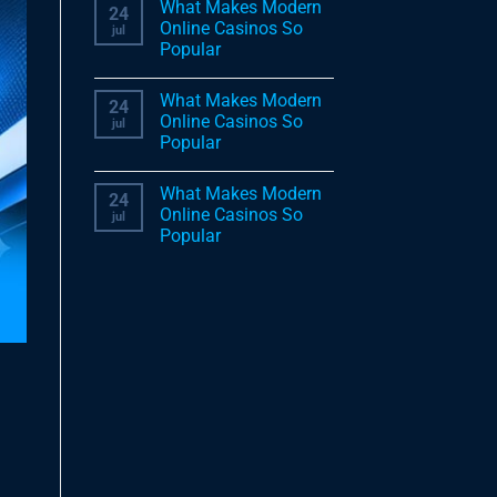
of
What Makes Modern
em
24
Game
What
Online Casinos So
Information
jul
Makes
Popular
Modern
Online
Nenhum
Casinos
comentário
So
What Makes Modern
em
24
Popular
What
Online Casinos So
jul
Makes
Popular
Modern
Online
Nenhum
Casinos
comentário
So
What Makes Modern
em
24
Popular
What
Online Casinos So
jul
Makes
Popular
Modern
Online
Nenhum
Casinos
comentário
So
em
Popular
What
Makes
Modern
Online
Casinos
So
Popular