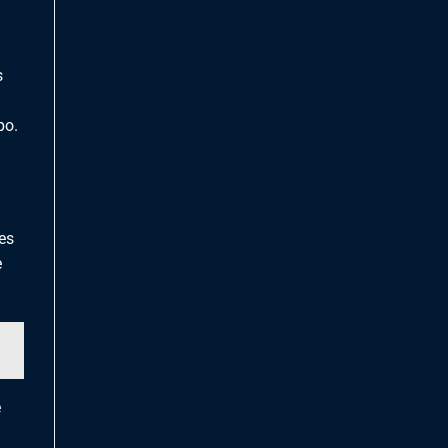
s
po.
es
e
e