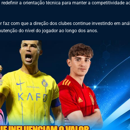
a redefinir a orientação técnica para manter a competitividade a
or faz com que a direção dos clubes continue investindo em aná
utenção do nível do jogador ao longo dos anos.