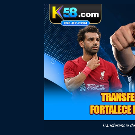
Transferência de