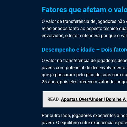
Fatores que afetam o valo
O valor de transferência de jogadores não
relacionados tanto ao aspecto técnico qu
envolvidos, o leitor entenderá por que o 
Desempenho e idade – Dois fatore
O valor na transferência de jogadores de
jovens com potencial de desenvolvimento 
que já passaram pelo pico de suas carreira
25 anos, pois eles oferecem valor de long
READ
Apostas Over/Under | Domine A 
Por outro lado, jogadores experientes ain
jovem. O equilíbrio entre experiência e po