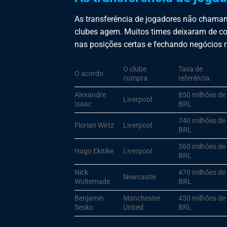
As transferência de jogadores não chama
clubes agem. Muitos times deixaram de co
nas posições certas e fechando negócios 
O clube
Taxa de
O acordo
compra
referência
Alexandre
850 milhões de
Liverpool
Isaac
BRL
740 milhões de
Florian Wirtz
Liverpool
BRL
560 milhões de
Hugo Ekitike
Liverpool
BRL
Nick
470 milhões de
Newcastle
Woltemade
BRL
Benjamin
Manchester
450 milhões de
Sesko
United
BRL