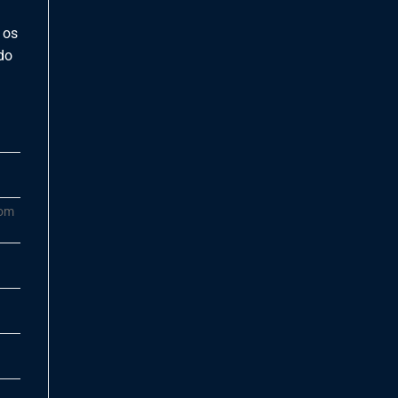
 os
do
com