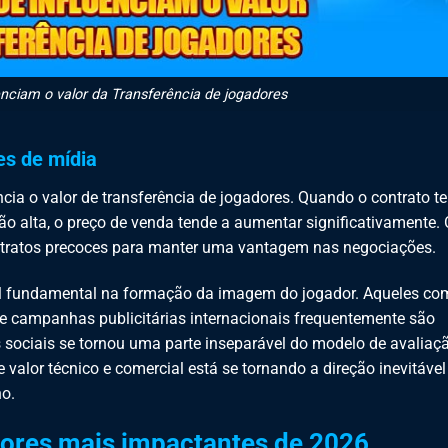
enciam o valor da Transferência de jogadores
es de mídia
encia o valor de transferência de jogadores. Quando o contrato t
o alta, o preço de venda tende a aumentar significativamente.
contratos precoces para manter uma vantagem nas negociações.
l fundamental na formação da imagem do jogador. Aqueles co
e campanhas publicitárias internacionais frequentemente são
es sociais se tornou uma parte inseparável do modelo de avaliaç
 valor técnico e comercial está se tornando a direção inevitável
o.
dores mais impactantes de 2026