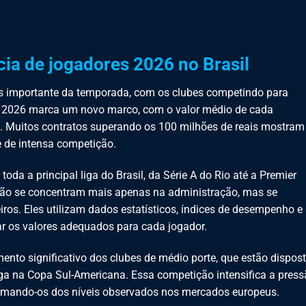
cia de jogadores 2026 no Brasil
ais importante da temporada, com os clubes competindo para
es. 2026 marca um novo marco, com o valor médio de cada
. Muitos contratos superando os 100 milhões de reais mostram
 de intensa competição.
toda a principal liga do Brasil, da Série A do Rio até a Premier
não se concentram mais apenas na administração, mas se
iros. Eles utilizam dados estatísticos, índices de desempenho e 
r os valores adequados para cada jogador.
to significativo dos clubes de médio porte, que estão dispos
aga na Copa Sul-Americana. Essa competição intensifica a pres
oximando-os dos níveis observados nos mercados europeus.