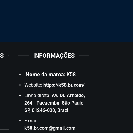
OS
INFORMAÇÕES
Nome da marca: K58
Website:
https://k58.br.com/
Linha direta:
Av. Dr. Arnaldo,
264 - Pacaembu, São Paulo -
SP, 01246-000, Brazil
E-mail:
k58.br.com@gmail.com