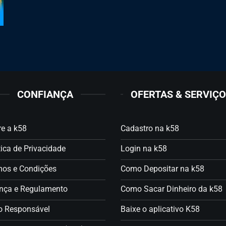
CONFIANÇA
OFERTAS & SERVIÇ
e a k58
Cadastro na k58
tica de Privacidade
Login na k58
mos e Condições
Como Depositar na k58
ença e Regulamento
Como Sacar Dinheiro da k58
o Responsável
Baixe o aplicativo K58