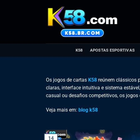
Skip
to
content
K58
APOSTAS ESPORTIVAS
Os jogos de cartas
K58
reúnem clássicos p
claras, interface intuitiva e sistema está
casual ou desafios competitivos, os jogos
Veja mais em:
blog k58
14