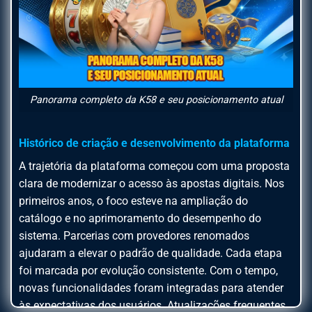
Panorama completo da K58 e seu posicionamento atual
Histórico de criação e desenvolvimento da plataforma
A trajetória da plataforma começou com uma proposta
clara de modernizar o acesso às apostas digitais. Nos
primeiros anos, o foco esteve na ampliação do
catálogo e no aprimoramento do desempenho do
sistema. Parcerias com provedores renomados
ajudaram a elevar o padrão de qualidade. Cada etapa
foi marcada por evolução consistente.
Com o tempo,
novas funcionalidades foram integradas para atender
às expectativas dos usuários. Atualizações frequentes