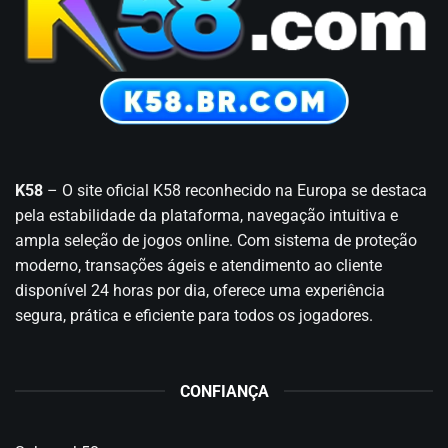
segurança em todas as etapas. Tecnologias avançadas
de criptografia protegem informações pessoais e
transações financeiras. Procedimentos internos são
continuamente supervisionados para prevenir falhas
técnicas ou riscos operacionais. Esse modelo
estruturado sustenta a credibilidade e o desempenho
consistente da plataforma ao longo do tempo.
K58
– O site oficial K58 reconhecido na Europa se destaca
As 3 Principais Vantagens que Fazem os
pela estabilidade da plataforma, navegação intuitiva e
Membros Confiarem na K58
ampla seleção de jogos online. Com sistema de proteção
moderno, transações ágeis e atendimento ao cliente
A confiança dos jogadores é construída a partir de
disponível 24 horas por dia, oferece uma experiência
fatores técnicos, operacionais e humanos. Cada
segura, prática e eficiente para todos os jogadores.
vantagem foi pensada para garantir tranquilidade
durante toda a jornada de apostas. Do acesso inicial às
transações financeiras, tudo segue padrões elevados.
CONFIANÇA
Esses diferenciais reforçam a credibilidade e a
segurança do ambiente digital.
Veja mais em:
Caça-