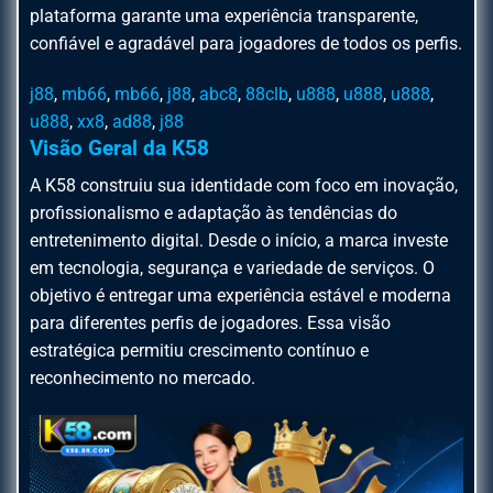
plataforma garante uma experiência transparente,
confiável e agradável para jogadores de todos os perfis.
j88
,
mb66
,
mb66
,
j88
,
abc8
,
88clb
,
u888
,
u888
,
u888
,
u888
,
xx8
,
ad88
,
j88
Visão Geral da K58
A K58 construiu sua identidade com foco em inovação,
profissionalismo e adaptação às tendências do
entretenimento digital. Desde o início, a marca investe
em tecnologia, segurança e variedade de serviços. O
objetivo é entregar uma experiência estável e moderna
para diferentes perfis de jogadores. Essa visão
estratégica permitiu crescimento contínuo e
reconhecimento no mercado.