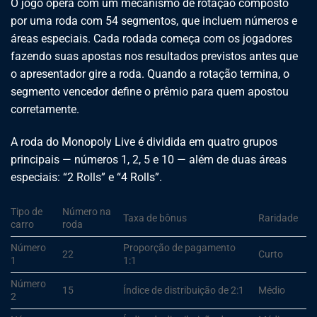
O jogo opera com um mecanismo de rotação composto
por uma roda com 54 segmentos, que incluem números e
áreas especiais. Cada rodada começa com os jogadores
fazendo suas apostas nos resultados previstos antes que
o apresentador gire a roda. Quando a rotação termina, o
segmento vencedor define o prêmio para quem apostou
corretamente.
A roda do Monopoly Live é dividida em quatro grupos
principais — números 1, 2, 5 e 10 — além de duas áreas
especiais: “2 Rolls” e “4 Rolls”.
Tipo de
Número na
Taxa de bônus
Raridade
carro
roda
Número
Proporção de pagamento
22
Curto
1
1:1
Número
15
Índice de distribuição de 2:1
Médio
2