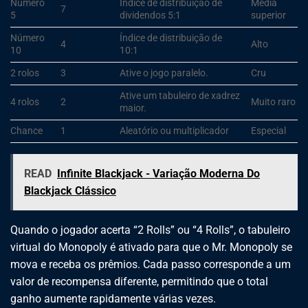
Número
Índice de distribuição de
Média
7
5
dividendos 5:1
superior
Número
Índice de distribuição de
4
Alto
10
10:1
2 rolos
3
Ative o jogo paralelo.
Cru
Ative um tabuleiro de xadrez
4 rolos
2
Muito raro
maior.
Chance
1
Aleatório ou multiplicador
Especial
READ
Infinite Blackjack - Variação Moderna Do
Blackjack Clássico
Quando o jogador acerta “2 Rolls” ou “4 Rolls”, o tabuleiro
virtual do Monopoly é ativado para que o Mr. Monopoly se
mova e receba os prêmios. Cada passo corresponde a um
valor de recompensa diferente, permitindo que o total
ganho aumente rapidamente várias vezes.