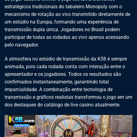
estratégicos tradicionais do tabuleiro Monopoly com o
mecanismo de rotação ao vivo transmitido diretamente de
um estúdio na Europa, formando uma experiência de
transmissão dupla única. Jogadores no Brasil podem
participar de todas as rodadas ao vivo apenas acessando
pelo navegador.
A atmosfera no estúdio de transmissão da K58 é sempre
animada, pois cada rodada conta com interação entre o
apresentador e os jogadores. Todos os resultados são
confirmados instantaneamente, garantindo total
imparcialidade. A combinação entre tecnologia de
transmissão e gráficos realistas transformou o jogo em um
dos destaques do catálogo de live casino atualmente.