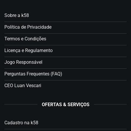
Sobre a k58
Política de Privacidade
Termos e Condições
Licença e Regulamento
Jogo Responsável
Perguntas Frequentes (FAQ)
CEO Luan Vescari
OFERTAS & SERVIÇOS
Cadastro na k58